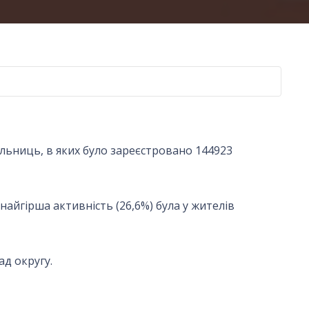
ільниць, в яких було зареєстровано 144923
найгірша активність (26,6%) була у жителів
д округу.