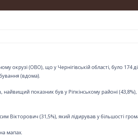
у окрузі (ОВО), що у Чернігівській області, було 174 д
бування (вдома).
, найвищий показник був у Ріпкінському районі (43,8%), 
 Вікторович (31,5%), який лідирував у більшості грома
на мапах.