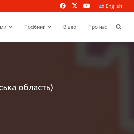
English
еми
Посібник
Відео
Про нас
ська область)