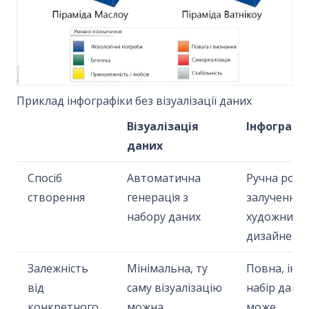
Приклад інфографіки без візуалізації даних
Візуалізація
Інфографі
даних
Спосіб
Автоматична
Ручна робот
створення
генерація з
залучення
набору даних
художника 
дизайнера
Залежність
Мінімальна, ту
Повна, інш
від
саму візуалізацію
набір дани
конкретного
можна
може