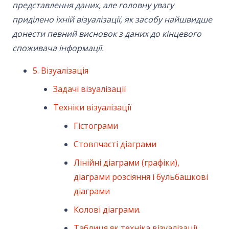
представлення даних, але головну увагу
приділено їхній візуалізації, як засобу найшвидше
донести певний висновок з даних до кінцевого
споживача інформації.
5. Візуалізація
Задачі візуалізації
Техніки візуалізації
Гістограми
Стовпчасті діаграми
Лінійні діаграми (графіки),
діаграми розсіяння і бульбашкові
діаграми
Колові діаграми.
Таблиця як техніка візуалізації