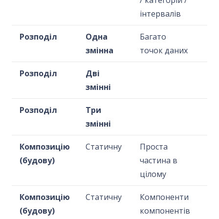
інтервалів
Розподіл
Одна
Багато
змінна
точок даних
Розподіл
Дві
змінні
Розподіл
Три
змінні
Композицію
Статичну
Проста
(будову)
частина в
цілому
Композицію
Статичну
Компоненти
(будову)
компонентів