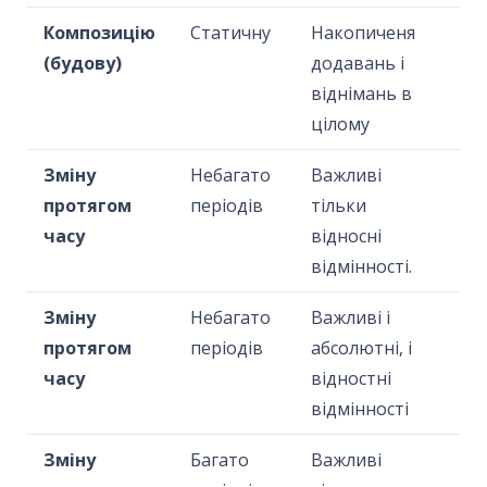
Композицію
Статичну
Накопиченя
(будову)
додавань і
віднімань в
цілому
Зміну
Небагато
Важливі
протягом
періодів
тільки
часу
відносні
відмінності.
Зміну
Небагато
Важливі і
протягом
періодів
абсолютні, і
часу
відностні
відмінності
Зміну
Багато
Важливі