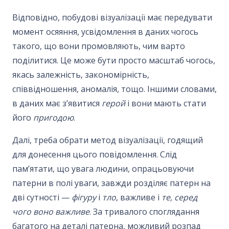
Відповідно, побудові візуалізації має передувати
момент осяяння, усвідомлення в даних чогось
такого, що вони промовляють, чим варто
поділитися. Це може бути просто масштаб чогось,
якась залежність, закономірність,
співвідношення, аномалія, тощо. Іншими словами,
в даних має з’явитися
герой
і вони мають стати
його
пригодою
.
Далі, треба обрати метод візуалізації, годящий
для донесення цього повідомлення. Слід
пам’ятати, що увага людини, опрацьовуючи
патерни в полі уваги, завжди розділяє патерн на
дві сутності —
фігуру
і
тло
, важливе і
те, серед
чого воно важливе
. За тривалого споглядання
багатого на деталі патерна, можливий розпад