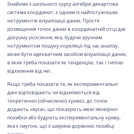
Знайома з шкільного курсу алгебри декартова
система координат, є одним із найпотужніших
інструментів візуалізації даних. Просте
розміщення точок даних в координатній сітці дає
діаграму розсіяння
, яка, будучи зручним
інструментом пошуку кореляції під час аналізу,
може бути адекватним засобом візуалізації даних,
в яких треба показати як тенденцію, так і типові
відхилення від неї.
Якщо треба показати те, як експериментальні
дані відповідають чи відхиляються від
теоретичної (обчисленої) кривої, до точок
додають «вуса», що показують межі імовірної
похибки або будують експериментальну криву,
яка є смугою, що її ширина дорівнює похибці