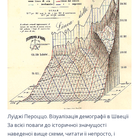
Луїджі Пероццо. Візуалізація демографії в Швеції
За всієї поваги до історичної значущості
наведеної вище схеми, читати її непросто, і