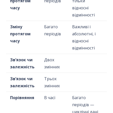
протягом
періодів
тільки
часу
відносні
відмінності
Зміну
Багато
Важливі і
протягом
періодів
абсолютні, і
часу
відносні
відмінності
Зв’язок чи
Двох
залежність
змінних
Зв’язок чи
Трьох
залежність
змінних
Порівняння
В часі
Багато
періодів —
циклічні дані