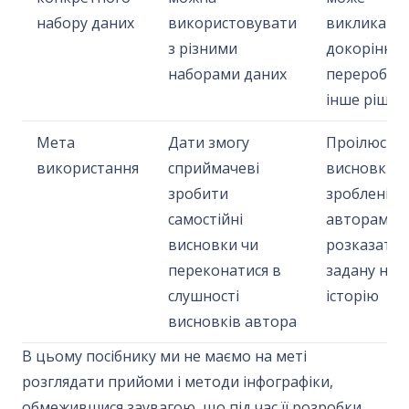
набору даних
використовувати
викликати
з різними
докорінну
наборами даних
переробку 
інше рішен
Мета
Дати змогу
Проілюстр
використання
сприймачеві
висновки
зробити
зроблені
самостійні
авторами,
висновки чи
розказати
переконатися в
задану нап
слушності
історію
висновків автора
В цьому посібнику ми не маємо на меті
розглядати прийоми і методи інфографіки,
обмежившися заувагою, що під час її розробки