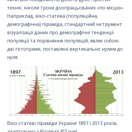
технік, інколи трохи доопрацьованих «по місцю».
Наприклад, віко-статева (популяційна,
демографічна) піраміда, стандартний інструмент
візуалізації даних про демографічні тенденції
популяції та порівняння популяцій, являє собою
дві гістограми, поставлені вертикально нулем до
нуля.
Віко-статеві піраміди України 1897 і 2013 років,
адаптовано з Вікіпедії ©Tovel