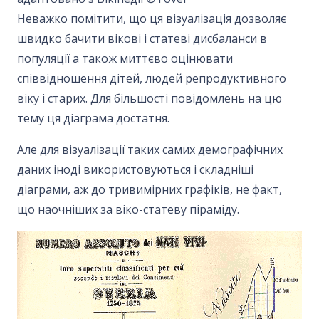
Неважко помітити, що ця візуалізація дозволяє
швидко бачити вікові і статеві дисбаланси в
популяції а також миттєво оцінювати
співвідношення дітей, людей репродуктивного
віку і старих. Для більшості повідомлень на цю
тему ця діаграма достатня.
Але для візуалізації таких самих демографічних
даних іноді використовуються і складніші
діаграми, аж до тривимірних графіків, не факт,
що наочніших за віко-статеву піраміду.