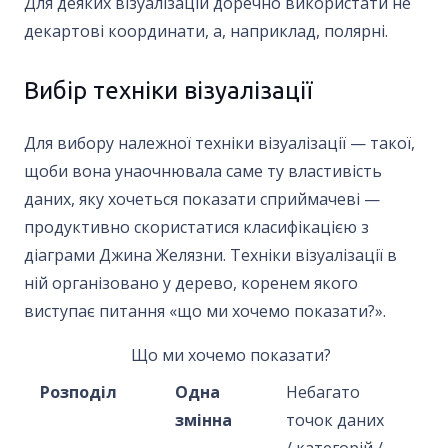
Для деяких візуалізацій доречно використати не
декартові координати, а, наприклад, полярні.
Вибір техніки візуалізації
Для вибору належної техніки візуалізації — такої,
щоби вона унаочнювала саме ту властивість
даних, яку хочеться показати сприймачеві —
продуктивно скористатися класифікацією з
діаграми Джина Желязни. Техніки візуалізації в
ній організовано у дерево, коренем якого
виступає питання «що ми хочемо показати?».
Що ми хочемо показати?
Розподіл
Одна
Небагато
змінна
точок даних
/ категорій /