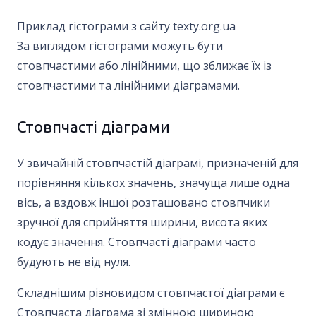
Приклад гістограми з сайту texty.org.ua
За виглядом гістограми можуть бути
стовпчастими або лінійними, що зближає їх із
стовпчастими та лінійними діаграмами.
Стовпчасті діаграми
У звичайній стовпчастій діаграмі, призначеній для
порівняння кількох значень, значуща лише одна
вісь, а вздовж іншої розташовано стовпчики
зручної для сприйняття ширини, висота яких
кодує значення. Стовпчасті діаграми часто
будують не від нуля.
Складнішим різновидом стовпчастої діаграми є
Стовпчаста діаграма зі змінною шириною