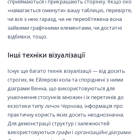
сприймаються і прикрашають сторінку. Якщо око
«намагається оминути» вашу таблицю, перевірте,
чи все з нею гаразд, чи не переобтяжена вона
зайвими графічними елементами, чи достатні
відбивки, тощо.
Інші техніки візуалізації
Існує ще багато технік візуалізації — від досить
строгих, як Ейлерові кола та споріднені з ними
діаграми Венна, що використовуються для
унаочнення стосунків множин і їх перетинів до
екзотики типу
личок Чернова
, інформація про
практичну користь яких досить неоднозначна.
Для демонстрації структур і залежностей
використовуються
графи
і
організаційні діаграми
.