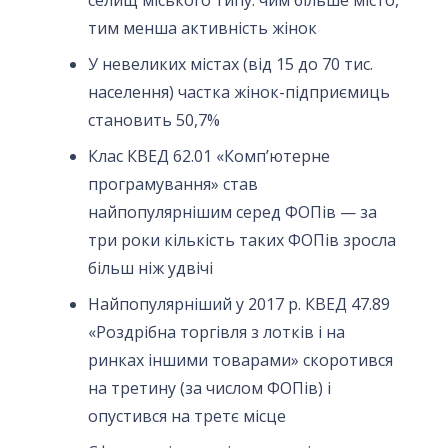
селищ міського типу: чим більше місто,
тим менша активність жінок
У невеликих містах (від 15 до 70 тис.
населення) частка жінок-підприємиць
становить 50,7%
Клас КВЕД 62.01 «Комп’ютерне
програмування» став
найпопулярнішим серед ФОПів — за
три роки кількість таких ФОПів зросла
більш ніж удвічі
Найпопулярніший у 2017 р. КВЕД 47.89
«Роздрібна торгівля з лотків і на
ринках іншими товарами» скоротився
на третину (за числом ФОПів) і
опустився на третє місце